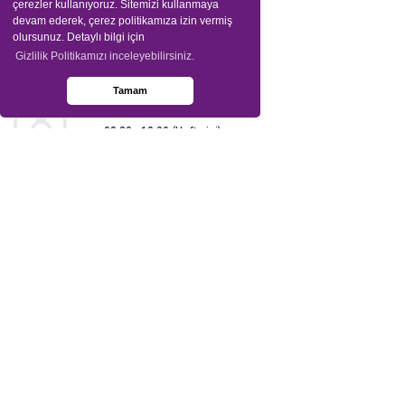
çerezler kullanıyoruz. Sitemizi kullanmaya
devam ederek, çerez politikamıza izin vermiş
olursunuz. Detaylı bilgi için
Gizlilik Politikamızı inceleyebilirsiniz.
Tamam
Bize Ulaşın
08:30 - 18:00 (Hafta içi)
+90 216 325 97 95
info@sia-insight.com
Lokasyon
Ataköy 7-8-9-10. Kısım Mah. Çobançeşme E-5 Yan
Yol Cad. Ataköy Towers A Blok No: 20 /1 İç Kapı No:
109 Bakırköy 34158 İstanbul
Biz Kimiz?
Neler Yapıyoruz?