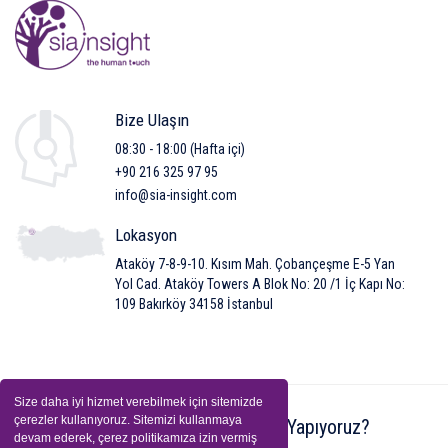
Bize Ulaşın
08:30 - 18:00 (Hafta içi)
+90 216 325 97 95
info@sia-insight.com
Lokasyon
Ataköy 7-8-9-10. Kısım Mah. Çobançeşme E-5 Yan
Yol Cad. Ataköy Towers A Blok No: 20 /1 İç Kapı No:
109 Bakırköy 34158 İstanbul
Size daha iyi hizmet verebilmek için sitemizde
çerezler kullanıyoruz. Sitemizi kullanmaya
Biz Kimiz?
Neler Yapıyoruz?
devam ederek, çerez politikamıza izin vermiş