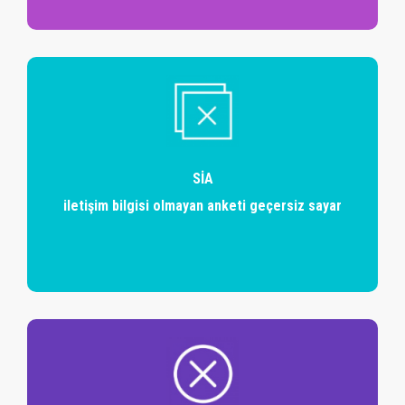
SİA
iletişim bilgisi olmayan anketi geçersiz sayar