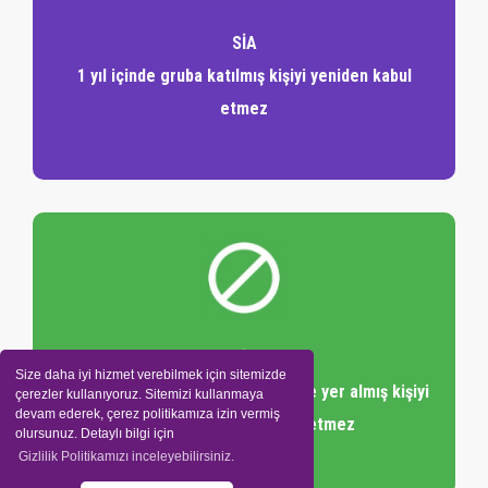
SİA
1 yıl içinde gruba katılmış kişiyi yeniden kabul
etmez
SİA
Size daha iyi hizmet verebilmek için sitemizde
aynı kategoriden başka bir projede yer almış kişiyi
çerezler kullanıyoruz. Sitemizi kullanmaya
devam ederek, çerez politikamıza izin vermiş
gruplara bir daha kabul etmez
olursunuz. Detaylı bilgi için
Gizlilik Politikamızı inceleyebilirsiniz.