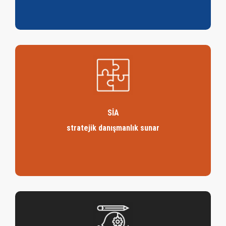
SİA
stratejik danışmanlık sunar