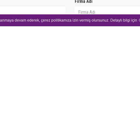
Firma Adı
llanmaya devam ederek, çerez politikamıza izin vermiş olursunuz. Detaylı bilgi için
Telefon Numaranız
Size Nasıl Ulaşmamızı İstersiniz?
e dönüş yapacaktır.