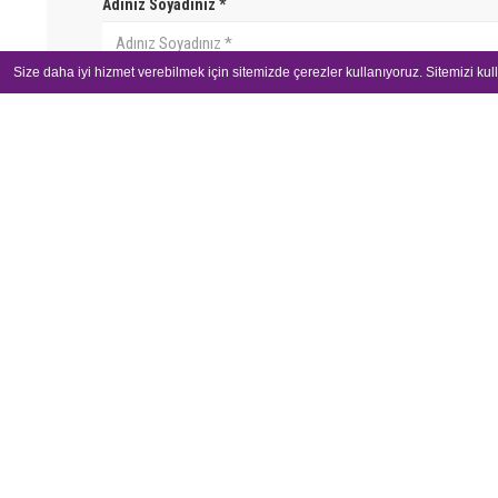
Adınız Soyadınız *
Size daha iyi hizmet verebilmek için sitemizde çerezler kullanıyoruz. Sitemizi ku
E-Posta Adresiniz *
Göreviniz
Mesajınız
Talebiniz tarafımıza ulaştıktan sonra müşteri temsilcimiz sizler