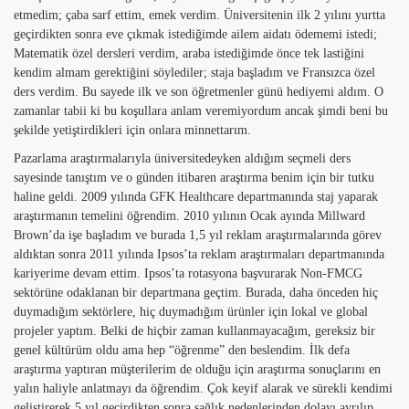
etmedim; çaba sarf ettim, emek verdim. Üniversitenin ilk 2 yılını yurtta
geçirdikten sonra eve çıkmak istediğimde ailem aidatı ödememi istedi;
Matematik özel dersleri verdim, araba istediğimde önce tek lastiğini
kendim almam gerektiğini söylediler; staja başladım ve Fransızca özel
ders verdim. Bu sayede ilk ve son öğretmenler günü hediyemi aldım. O
zamanlar tabii ki bu koşullara anlam veremiyordum ancak şimdi beni bu
şekilde yetiştirdikleri için onlara minnettarım.
Pazarlama araştırmalarıyla üniversitedeyken aldığım seçmeli ders
sayesinde tanıştım ve o günden itibaren araştırma benim için bir tutku
haline geldi. 2009 yılında GFK Healthcare departmanında staj yaparak
araştırmanın temelini öğrendim. 2010 yılının Ocak ayında Millward
Brown’da işe başladım ve burada 1,5 yıl reklam araştırmalarında görev
aldıktan sonra 2011 yılında Ipsos’ta reklam araştırmaları departmanında
kariyerime devam ettim. Ipsos’ta rotasyona başvurarak Non-FMCG
sektörüne odaklanan bir departmana geçtim. Burada, daha önceden hiç
duymadığım sektörlere, hiç duymadığım ürünler için lokal ve global
projeler yaptım. Belki de hiçbir zaman kullanmayacağım, gereksiz bir
genel kültürüm oldu ama hep “öğrenme” den beslendim. İlk defa
araştırma yaptıran müşterilerim de olduğu için araştırma sonuçlarını en
yalın haliyle anlatmayı da öğrendim. Çok keyif alarak ve sürekli kendimi
geliştirerek 5 yıl geçirdikten sonra sağlık nedenlerinden dolayı ayrılıp