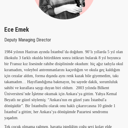
Kalite Yönetimi Anlayışımız
Üyeliklerimiz
Ece Emek
Müşterilerimiz
Deputy Managing Director
İşbirliklerimiz
1984 yılının Haziran ayında İstanbul’da doğdum. 90’lı yıllarda 5 yıl olan
Sia Videolar
ilkokulu 3 farklı okulda bitirdikten sonra istikrarı bularak 8 yıl boyunca
Sia Snap
bir Fransız kız lisesinde rahibe disiplininde okudum: hiç ağız tadıyla okul
kıramadım, voleybol antrenmanlarını kaçırdığım ve okula geç kaldığım
Kariyer
için cezalar aldım, forma dışında aynı renk kazak bile giyemedim, takı
takamadım… Hayıflandığıma bakmayın, bu sayede dakik, sorumluluk
sahibi ve kurallara saygı duyan biri oldum. 2003 yılında Bilkent
Üniversitesi’nde İşletme okumak için Ankara’ya gittim. Yahya Kemal
Beyatlı ne güzel söylemiş: “Ankara'nın en güzel yanı İstanbul'a
dönüşüdür”. Bir İstanbullu olarak onu haklı çıkarırcasına 10 günde 1
İstanbul’a gittim; her Ankara’ya dönüşümde Pazartesi sendromu
yaşadım.
Tek çocuk olmama rağmen, hayatta istediğim çoğu şeyi kolay elde