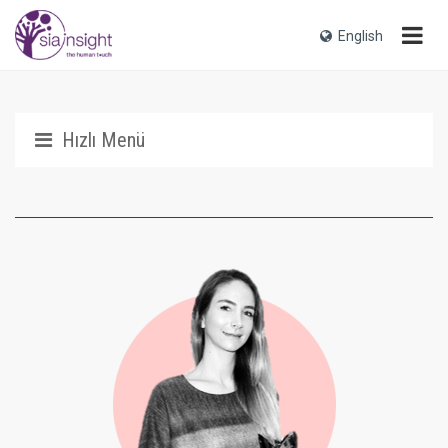
English
Hızlı Menü
Biz Kimiz?
Tarihçemiz
Sia Ne Demek?
Ödüllerimiz
Neden Sia?
Sia Ailesi
Medya ve Basın