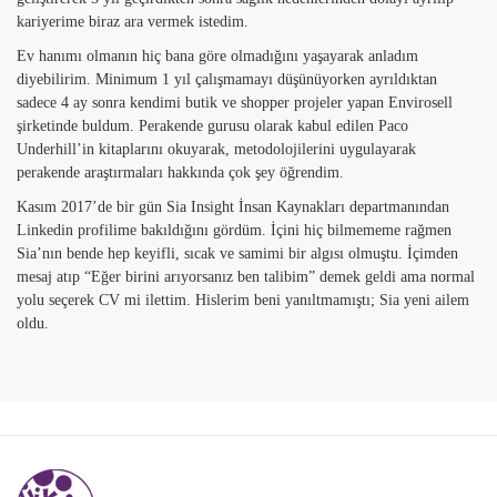
kariyerime biraz ara vermek istedim.
Ev hanımı olmanın hiç bana göre olmadığını yaşayarak anladım
diyebilirim. Minimum 1 yıl çalışmamayı düşünüyorken ayrıldıktan
sadece 4 ay sonra kendimi butik ve shopper projeler yapan Envirosell
şirketinde buldum. Perakende gurusu olarak kabul edilen Paco
Underhill’in kitaplarını okuyarak, metodolojilerini uygulayarak
perakende araştırmaları hakkında çok şey öğrendim.
Kasım 2017’de bir gün Sia Insight İnsan Kaynakları departmanından
Linkedin profilime bakıldığını gördüm. İçini hiç bilmememe rağmen
Sia’nın bende hep keyifli, sıcak ve samimi bir algısı olmuştu. İçimden
mesaj atıp “Eğer birini arıyorsanız ben talibim” demek geldi ama normal
yolu seçerek CV mi ilettim. Hislerim beni yanıltmamıştı; Sia yeni ailem
oldu.