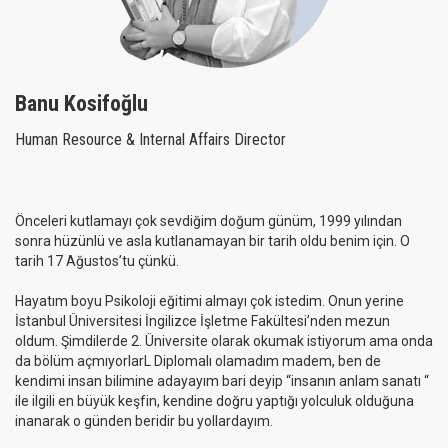
Kalite Yönetimi Anlayışımız
Üyeliklerimiz
Banu Kosifoğlu
Müşterilerimiz
Human Resource & Internal Affairs Director
İşbirliklerimiz
Sia Videolar
Önceleri kutlamayı çok sevdiğim doğum günüm, 1999 yılından
Sia Snap
sonra hüzünlü ve asla kutlanamayan bir tarih oldu benim için. O
tarih 17 Ağustos’tu çünkü.
Kariyer
Hayatım boyu Psikoloji eğitimi almayı çok istedim. Onun yerine
İstanbul Üniversitesi İngilizce İşletme Fakültesi’nden mezun
oldum. Şimdilerde 2. Üniversite olarak okumak istiyorum ama onda
da bölüm açmıyorlarL Diplomalı olamadım madem, ben de
kendimi insan bilimine adayayım bari deyip “insanın anlam sanatı “
ile ilgili en büyük keşfin, kendine doğru yaptığı yolculuk olduğuna
inanarak o günden beridir bu yollardayım.