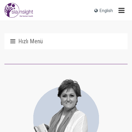
English
Hızlı Menü
Biz Kimiz?
Tarihçemiz
Sia Ne Demek?
Ödüllerimiz
Neden Sia?
Sia Ailesi
Medya ve Basın