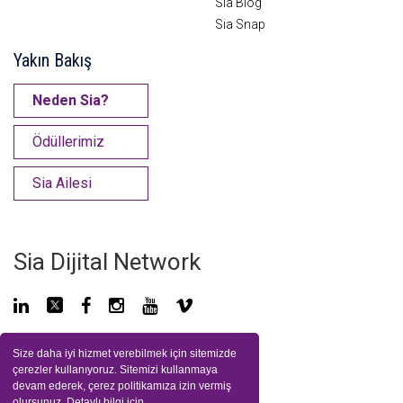
Sia Blog
Sia Snap
Yakın Bakış
Neden Sia?
Ödüllerimiz
Sia Ailesi
Sia Dijital Network
Size daha iyi hizmet verebilmek için sitemizde
çerezler kullanıyoruz. Sitemizi kullanmaya
Gizlilik Politikamız
/
İletişim
devam ederek, çerez politikamıza izin vermiş
olursunuz. Detaylı bilgi için