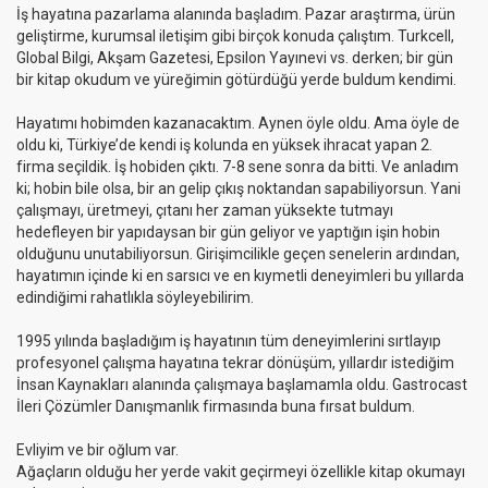
İş hayatına pazarlama alanında başladım. Pazar araştırma, ürün
geliştirme, kurumsal iletişim gibi birçok konuda çalıştım. Turkcell,
Global Bilgi, Akşam Gazetesi, Epsilon Yayınevi vs. derken; bir gün
bir kitap okudum ve yüreğimin götürdüğü yerde buldum kendimi.
Hayatımı hobimden kazanacaktım. Aynen öyle oldu. Ama öyle de
oldu ki, Türkiye’de kendi iş kolunda en yüksek ihracat yapan 2.
firma seçildik. İş hobiden çıktı. 7-8 sene sonra da bitti. Ve anladım
ki; hobin bile olsa, bir an gelip çıkış noktandan sapabiliyorsun. Yani
çalışmayı, üretmeyi, çıtanı her zaman yüksekte tutmayı
hedefleyen bir yapıdaysan bir gün geliyor ve yaptığın işin hobin
olduğunu unutabiliyorsun. Girişimcilikle geçen senelerin ardından,
hayatımın içinde ki en sarsıcı ve en kıymetli deneyimleri bu yıllarda
edindiğimi rahatlıkla söyleyebilirim.
1995 yılında başladığım iş hayatının tüm deneyimlerini sırtlayıp
profesyonel çalışma hayatına tekrar dönüşüm, yıllardır istediğim
İnsan Kaynakları alanında çalışmaya başlamamla oldu. Gastrocast
İleri Çözümler Danışmanlık firmasında buna fırsat buldum.
Evliyim ve bir oğlum var.
Ağaçların olduğu her yerde vakit geçirmeyi özellikle kitap okumayı