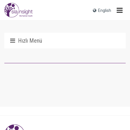
English
Hızlı Menü
Biz Kimiz?
Tarihçemiz
Sia Ne Demek?
Ödüllerimiz
Neden Sia?
Sia Ailesi
Medya ve Basın