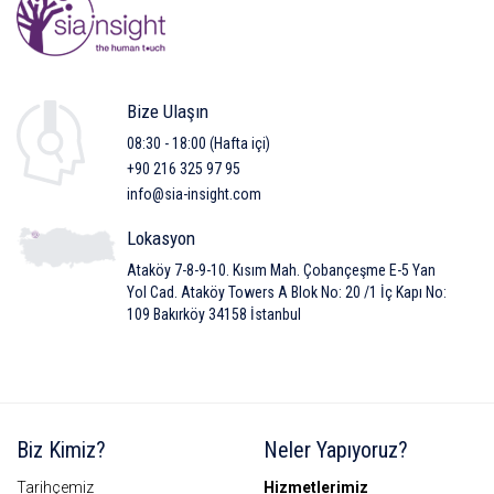
Kalite Yönetimi Anlayışımız
Üyeliklerimiz
Bize Ulaşın
Müşterilerimiz
08:30 - 18:00 (Hafta içi)
İşbirliklerimiz
+90 216 325 97 95
info@sia-insight.com
Sia Videolar
Lokasyon
Sia Snap
Ataköy 7-8-9-10. Kısım Mah. Çobançeşme E-5 Yan
Kariyer
Yol Cad. Ataköy Towers A Blok No: 20 /1 İç Kapı No:
109 Bakırköy 34158 İstanbul
Biz Kimiz?
Neler Yapıyoruz?
Tarihçemiz
Hizmetlerimiz