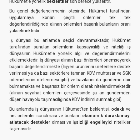
Hükümet’e yönelik
beklentiler
son derece yüksektir.
Bu genel değerlendirmenin ötesinde, Hükümet tarafından
uygulamaya konan çeşitli önlemler tek tek
değerlendirildiğinde alınan önlemleri başarılı bulanların oranı
yükselmektedir.
İş dünyası bu anlamda seçici davranmaktadır, Hükümet
tarafından sunulan önlemlerin kapsayıcılığı ve niteliği iş
dünyasının Hükümet’e yönelik algı ve değerlendirmelerini
etkilemektedir. İş dünyası alınan bazı önlemleri önemseyerek
başarılı değerlendirmekte (hijyen ürünlerini üretenlere destek
verilmesi ya da bazı sektörlere tanınan KDV, muhtasar ve SGK
ödemelerinin ötelenmesi gibi) ve bazılarını da gündeme dair
bulmamakta ve başarısız bir önlem olarak nitelendirmektedir
(alınan seyahat önlemleri çerçevesinde şu an gündemden
düşen havayolu taşımacılığında KDV indirimi sunmak gibi).
Bu anlamda iş dünyasının Hükümet’ten beklentisi,
odaklı
ve
net
önlemler sunulması ve bunların
ekonomik duraklamayı
atlatacak destekler
olması ve
işsizliği engelleyici
nitelikler
taşımasıdır.