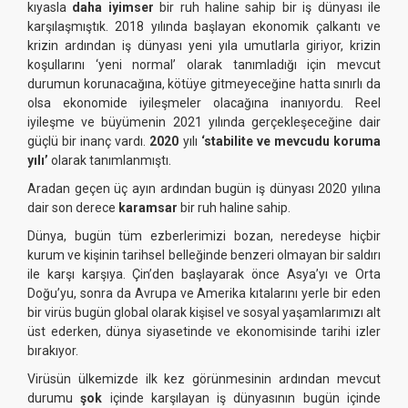
kıyasla
daha iyimser
bir ruh haline sahip bir iş dünyası ile
karşılaşmıştık. 2018 yılında başlayan ekonomik çalkantı ve
krizin ardından iş dünyası yeni yıla umutlarla giriyor, krizin
koşullarını ‘yeni normal’ olarak tanımladığı için mevcut
durumun korunacağına, kötüye gitmeyeceğine hatta sınırlı da
olsa ekonomide iyileşmeler olacağına inanıyordu. Reel
iyileşme ve büyümenin 2021 yılında gerçekleşeceğine dair
güçlü bir inanç vardı.
2020
yılı
‘stabilite ve mevcudu koruma
yılı’
olarak tanımlanmıştı.
Aradan geçen üç ayın ardından bugün iş dünyası 2020 yılına
dair son derece
karamsar
bir ruh haline sahip.
Dünya, bugün tüm ezberlerimizi bozan, neredeyse hiçbir
kurum ve kişinin tarihsel belleğinde benzeri olmayan bir saldırı
ile karşı karşıya. Çin’den başlayarak önce Asya’yı ve Orta
Doğu’yu, sonra da Avrupa ve Amerika kıtalarını yerle bir eden
bir virüs bugün global olarak kişisel ve sosyal yaşamlarımızı alt
üst ederken, dünya siyasetinde ve ekonomisinde tarihi izler
bırakıyor.
Virüsün ülkemizde ilk kez görünmesinin ardından mevcut
durumu
şok
içinde karşılayan iş dünyasının bugün içinde