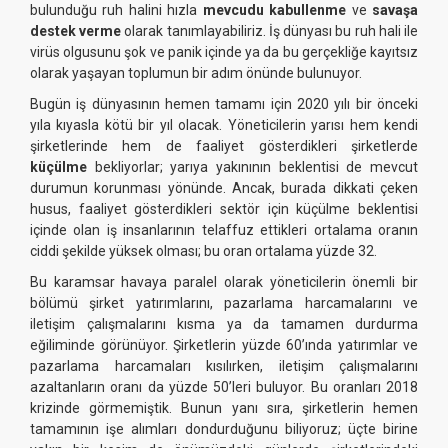
bulunduğu ruh halini hızla
mevcudu kabullenme
ve
savaşa
destek verme
olarak tanımlayabiliriz. İş dünyası bu ruh hali ile
virüs olgusunu şok ve panik içinde ya da bu gerçekliğe kayıtsız
olarak yaşayan toplumun bir adım önünde bulunuyor.
Bugün iş dünyasının hemen tamamı için 2020 yılı bir önceki
yıla kıyasla kötü bir yıl olacak. Yöneticilerin yarısı hem kendi
şirketlerinde hem de faaliyet gösterdikleri şirketlerde
küçülme
bekliyorlar; yarıya yakınının beklentisi de mevcut
durumun korunması yönünde. Ancak, burada dikkati çeken
husus, faaliyet gösterdikleri sektör için küçülme beklentisi
içinde olan iş insanlarının telaffuz ettikleri ortalama oranın
ciddi şekilde yüksek olması; bu oran ortalama yüzde 32.
Bu karamsar havaya paralel olarak yöneticilerin önemli bir
bölümü şirket yatırımlarını, pazarlama harcamalarını ve
iletişim çalışmalarını kısma ya da tamamen durdurma
eğiliminde görünüyor. Şirketlerin yüzde 60’ında yatırımlar ve
pazarlama harcamaları kısılırken, iletişim çalışmalarını
azaltanların oranı da yüzde 50’leri buluyor. Bu oranları 2018
krizinde görmemiştik. Bunun yanı sıra, şirketlerin hemen
tamamının işe alımları dondurduğunu biliyoruz; üçte birine