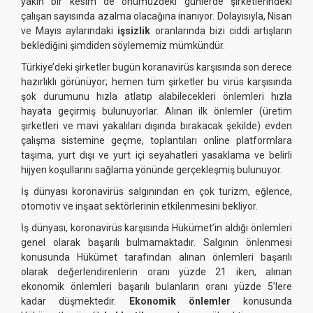
yakın bir kesim de önümüzdeki günlerde şirketlerindeki
çalışan sayısında azalma olacağına inanıyor. Dolayısıyla, Nisan
ve Mayıs aylarındaki
işsizlik
oranlarında bizi ciddi artışların
beklediğini şimdiden söylememiz mümkündür.
Türkiye’deki şirketler bugün koranavirüs karşısında son derece
hazırlıklı görünüyor; hemen tüm şirketler bu virüs karşısında
şok durumunu hızla atlatıp alabilecekleri önlemleri hızla
hayata geçirmiş bulunuyorlar. Alınan ilk önlemler (üretim
şirketleri ve mavi yakalıları dışında bırakacak şekilde) evden
çalışma sistemine geçme, toplantıları online platformlara
taşıma, yurt dışı ve yurt içi seyahatleri yasaklama ve belirli
hijyen koşullarını sağlama yönünde gerçekleşmiş bulunuyor.
İş dünyası koronavirüs salgınından en çok turizm, eğlence,
otomotiv ve inşaat sektörlerinin etkilenmesini bekliyor.
İş dünyası, koronavirüs karşısında Hükümet’in aldığı önlemleri
genel olarak başarılı bulmamaktadır. Salgının önlenmesi
konusunda Hükümet tarafından alınan önlemleri başarılı
olarak değerlendirenlerin oranı yüzde 21 iken, alınan
ekonomik önlemleri başarılı bulanların oranı yüzde 5’lere
kadar düşmektedir.
Ekonomik önlemler
konusunda